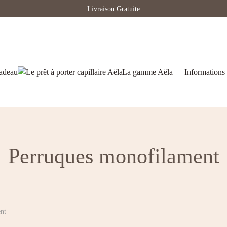
Livraison Gratuite
cadeau
La gamme Aëla
Informations 
Perruques monofilament
nt