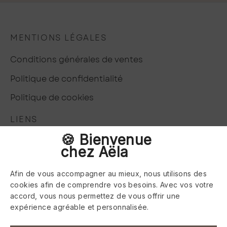
MENTIONS LÉGALES
Conditions générales de ventes
Politique de confidentialité
Politique de cookies
LIENS
🍪 Bienvenue
Réservez un rendez-vous
chez Aëla
Questions fréquentes
Afin de vous accompagner au mieux, nous utilisons des
SUIVEZ-NOUS
cookies afin de comprendre vos besoins. Avec vos votre
accord, vous nous permettez de vous offrir une
expérience agréable et personnalisée.
Choisir